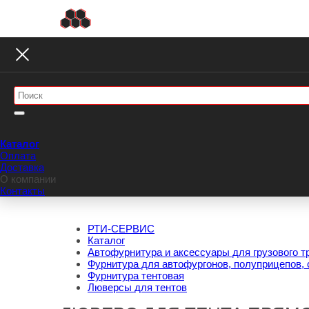
Каталог
Оплата
Доставка
О компании
Контакты
РТИ-СЕРВИС
Каталог
Автофурнитура и аксессуары для грузового т
Фурнитура для автофургонов, полуприцепов, 
Фурнитура тентовая
Люверсы для тентов