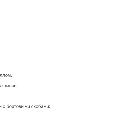
аллом.
азрывов.
и с бортовыми скобами: