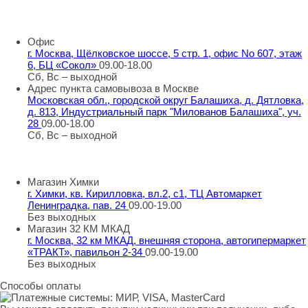
8 800 707 98 77
info@rti-service.ru
Офис
г. Москва, Щёлковское шоссе, 5 стр. 1, офис No 607, этаж
6, БЦ «Сокол»
09.00-18.00
Сб, Вс – выходной
Адрес пункта самовывоза в Москве
Московская обл., городской округ Балашиха, д. Дятловка,
д. 813, Индустриальный парк "Милованов Балашиха", уч.
28
09.00-18.00
Сб, Вс – выходной
Шоу-румы в Москве
Магазин Химки
г. Химки, кв. Кирилловка, вл.2, с1, ТЦ Автомаркет
Ленинградка, пав. 24
09.00-19.00
Без выходных
Магазин 32 КМ МКАД
г. Москва, 32 км МКАД, внешняя сторона, автогипермаркет
«ТРАКТ», павильон 2-34
09.00-19.00
Без выходных
Способы оплаты