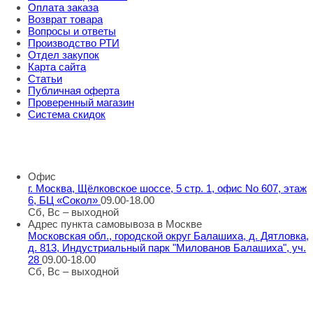
Оплата заказа
Возврат товара
Вопросы и ответы
Производство РТИ
Отдел закупок
Карта сайта
Статьи
Публичная оферта
Проверенный магазин
Система скидок
8 800 707 98 77
info@rti-service.ru
Офис
г. Москва, Щёлковское шоссе, 5 стр. 1, офис No 607, этаж
6, БЦ «Сокол»
09.00-18.00
Сб, Вс – выходной
Адрес пункта самовывоза в Москве
Московская обл., городской округ Балашиха, д. Дятловка,
д. 813, Индустриальный парк "Милованов Балашиха", уч.
28
09.00-18.00
Сб, Вс – выходной
Шоу-румы в Москве