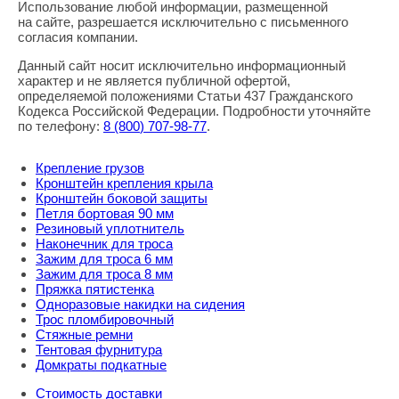
Использование любой информации, размещенной
Правовая информация
на сайте, разрешается исключительно с письменного
согласия компании.
Данный сайт носит исключительно информационный
характер и не является публичной офертой,
определяемой положениями Статьи 437 Гражданского
Кодекса Российской Федерации. Подробности уточняйте
по телефону:
8
(800
) 707-98-77
.
Крепление грузов
Кронштейн крепления крыла
Кронштейн боковой защиты
Петля бортовая 90 мм
Резиновый уплотнитель
Наконечник для троса
Зажим для троса 6 мм
Зажим для троса 8 мм
Пряжка пятистенка
Одноразовые накидки на сидения
Трос пломбировочный
Стяжные ремни
Тентовая фурнитура
Домкраты подкатные
Стоимость доставки